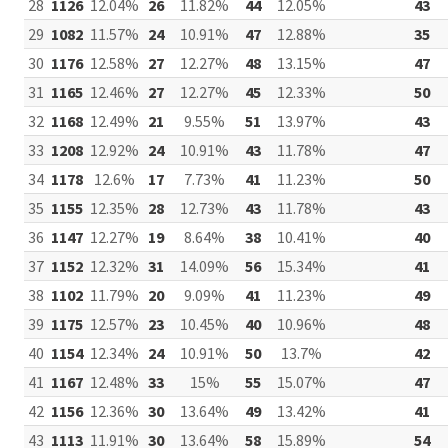
28
1126
12.04%
26
11.82%
44
12.05%
43
29
1082
11.57%
24
10.91%
47
12.88%
35
30
1176
12.58%
27
12.27%
48
13.15%
47
31
1165
12.46%
27
12.27%
45
12.33%
50
32
1168
12.49%
21
9.55%
51
13.97%
43
33
1208
12.92%
24
10.91%
43
11.78%
47
34
1178
12.6%
17
7.73%
41
11.23%
50
35
1155
12.35%
28
12.73%
43
11.78%
43
36
1147
12.27%
19
8.64%
38
10.41%
40
37
1152
12.32%
31
14.09%
56
15.34%
41
38
1102
11.79%
20
9.09%
41
11.23%
49
39
1175
12.57%
23
10.45%
40
10.96%
48
40
1154
12.34%
24
10.91%
50
13.7%
42
41
1167
12.48%
33
15%
55
15.07%
47
42
1156
12.36%
30
13.64%
49
13.42%
41
43
1113
11.91%
30
13.64%
58
15.89%
54