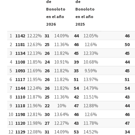
de
de
Bonoloto
Bonoloto
en el año
en el año
2026
2025
1
1142
12.22%
31
14.09%
44
12.05%
46
2
1181
12.63%
25
11.36%
46
12.6%
50
3
1134
12.13%
26
11.82%
45
12.33%
45
4
1108
11.85%
24
10.91%
39
10.68%
44
5
1093
11.69%
26
11.82%
35
9.59%
45
6
1117
11.95%
26
11.82%
51
13.97%
51
7
1144
12.24%
26
11.82%
54
14.79%
54
8
1110
11.87%
25
11.36%
42
11.51%
43
9
1118
11.96%
22
10%
47
12.88%
44
10
1198
12.81%
30
13.64%
46
12.6%
46
11
1120
11.98%
27
12.27%
43
11.78%
47
12
1129
12.08%
31
14.09%
53
14.52%
34