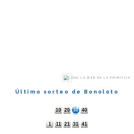
Último sorteo de Bonoloto
10
20
30
40
1
11
21
31
41