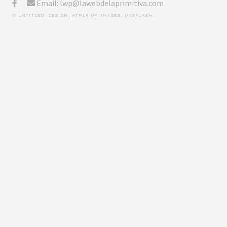
Email: lwp@lawebdelaprimitiva.com
© UNTITLED. DESIGN:
HTML5 UP
. IMAGES:
UNSPLASH
.