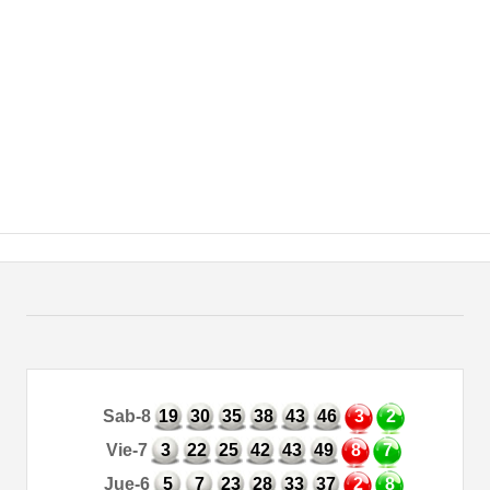
Sab-8
19
30
35
38
43
46
3
2
Vie-7
3
22
25
42
43
49
8
7
Jue-6
5
7
23
28
33
37
2
8