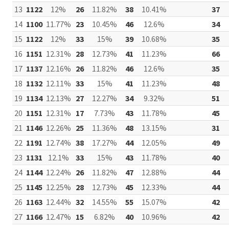
13
1122
12%
26
11.82%
38
10.41%
37
14
1100
11.77%
23
10.45%
46
12.6%
34
15
1122
12%
33
15%
39
10.68%
35
16
1151
12.31%
28
12.73%
41
11.23%
66
17
1137
12.16%
26
11.82%
46
12.6%
35
18
1132
12.11%
33
15%
41
11.23%
48
19
1134
12.13%
27
12.27%
34
9.32%
51
20
1151
12.31%
17
7.73%
43
11.78%
45
21
1146
12.26%
25
11.36%
48
13.15%
31
22
1191
12.74%
38
17.27%
44
12.05%
49
23
1131
12.1%
33
15%
43
11.78%
40
24
1144
12.24%
26
11.82%
47
12.88%
44
25
1145
12.25%
28
12.73%
45
12.33%
44
26
1163
12.44%
32
14.55%
55
15.07%
42
27
1166
12.47%
15
6.82%
40
10.96%
42