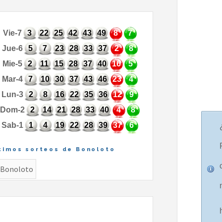
Vie-7
3
22
25
42
43
49
8
7
Jue-6
5
7
23
28
33
37
2
8
Mie-5
2
11
15
28
37
40
16
5
Mar-4
7
10
30
37
43
46
23
4
Lun-3
2
8
16
22
35
36
12
9
Dom-2
2
14
21
28
33
40
4
8
Sab-1
1
4
19
22
28
39
37
6
timos sorteos de Bonoloto