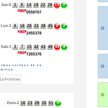
Jue-6
3
9
14
19
22
26
13
4
0559707
Lun-3
6
16
28
33
38
45
8
2
2455378
Sab-1
3
7
15
42
43
49
44
9
7265376
timos sorteos de La
imitiva
Dom-2
16
23
29
35
51
5