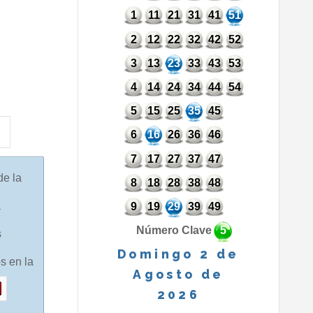
1
11
21
31
41
51
2
12
22
32
42
52
3
13
23
33
43
53
4
14
24
34
44
54
5
15
25
35
45
6
16
26
36
46
7
17
27
37
47
de la
8
18
28
38
48
a
9
19
29
39
49
Número Clave
5
s
Domingo 2 de
s en la
Agosto de
2026