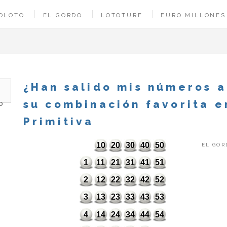
OLOTO
EL GORDO
LOTOTURF
EURO MILLONES
¿Han salido mis números 
su combinación favorita e
Primitiva
10
20
30
40
50
EL GOR
1
11
21
31
41
51
2
12
22
32
42
52
3
13
23
33
43
53
4
14
24
34
44
54