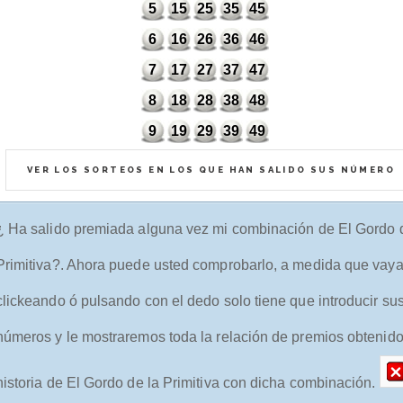
5
15
25
35
45
6
16
26
36
46
7
17
27
37
47
8
18
28
38
48
9
19
29
39
49
VER LOS SORTEOS EN LOS QUE HAN SALIDO SUS NÚMERO
¿ Ha salido premiada alguna vez mi combinación de El Gordo 
Primitiva?. Ahora puede usted comprobarlo, a medida que vay
clickeando ó pulsando con el dedo solo tiene que introducir su
números y le mostraremos toda la relación de premios obtenido
historia de El Gordo de la Primitiva con dicha combinación.