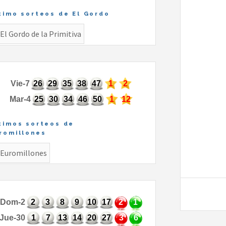
timo sorteos de El Gordo
Vie-7
26
29
35
38
47
1
2
Mar-4
25
30
34
46
50
1
12
timos sorteos de
romillones
Dom-2
2
3
8
9
10
17
2
1
Jue-30
1
7
13
14
20
27
3
6