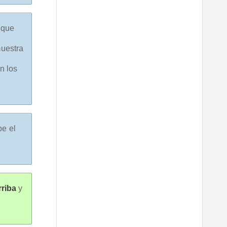
 que
muestra
n los
e el
rriba
y