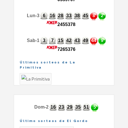
Lun-3
6
16
28
33
38
45
8
2
2455378
Sab-1
3
7
15
42
43
49
44
9
7265376
Últimos sorteos de La
Primitiva
Dom-2
16
23
29
35
51
5
Último sorteos de El Gordo