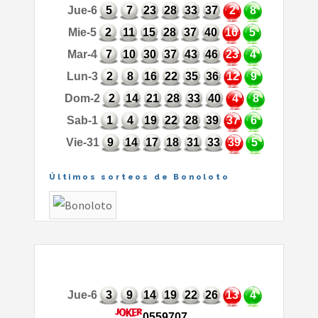
Jue-6
5
7
23
28
33
37
2
8
Mie-5
2
11
15
28
37
40
16
5
Mar-4
7
10
30
37
43
46
23
4
Lun-3
2
8
16
22
35
36
12
9
Dom-2
2
14
21
28
33
40
4
8
Sab-1
1
4
19
22
28
39
37
6
Vie-31
9
14
17
18
31
33
39
5
Últimos sorteos de Bonoloto
Jue-6
3
9
14
19
22
26
13
4
0559707