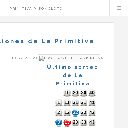
PRIMITIVA Y BONOLOTO
iones de La Primitiva
LA PRIMITIVA
Último sorteo
de La
Primitiva
10
20
30
40
1
11
21
31
41
2
12
22
32
42
3
13
23
33
43