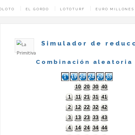
OLOTO
EL GORDO
LOTOTURF
EURO MILLONES
Simulador de reducc
Combinación aleatoria
10
20
30
40
1
11
21
31
41
2
12
22
32
42
3
13
23
33
43
4
14
24
34
44