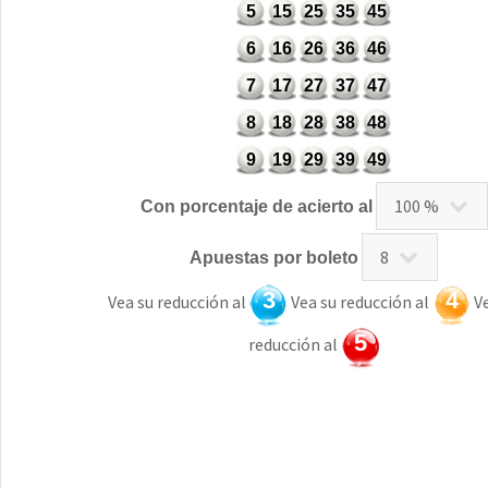
5
15
25
35
45
6
16
26
36
46
7
17
27
37
47
8
18
28
38
48
9
19
29
39
49
Con porcentaje de acierto al
Apuestas por boleto
3
4
Vea su reducción al
Vea su reducción al
Ve
5
reducción al